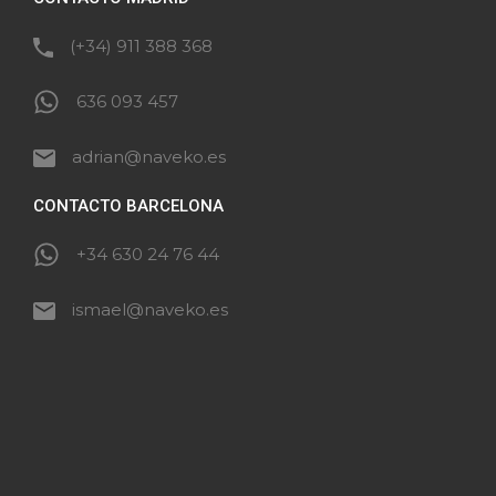
(+34) 911 388 368
636 093 457
adrian@naveko.es
CONTACTO BARCELONA
+34 630 24 76 44
ismael@naveko.es