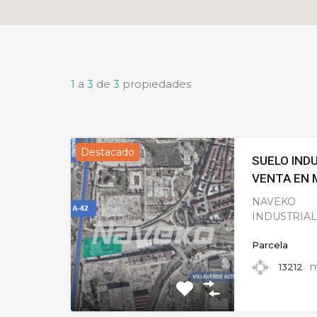
1
a
3
de
3
propiedades
Destacado
SUELO IND
VENTA EN 
NAVEK
INDUSTRIAL 
Parcela
13212