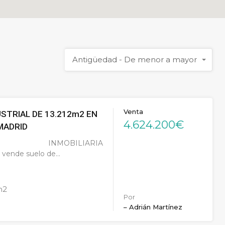
Antigüedad - De menor a mayor
Venta
USTRIAL DE 13.212m2 EN
4.624.200€
MADRID
O INMOBILIARIA
vende suelo de…
m2
Por
– Adrián Martínez