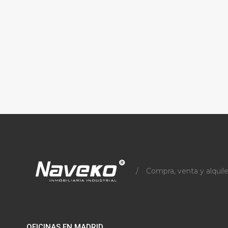
/
Compra, venta y alquile
OFICINAS EN MADRID