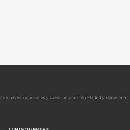
r de naves industriales y suelo industrial en Madrid y Barcelona
CONTACTO MADRID