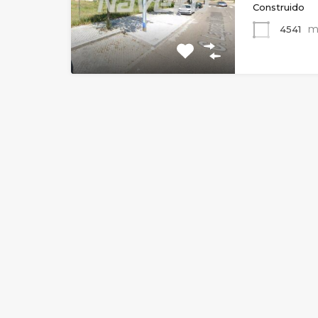
Construido
m
4541