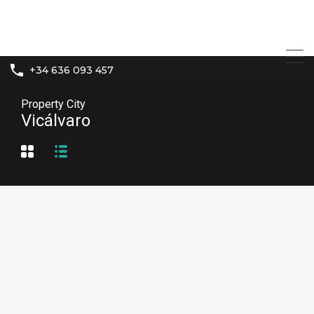
+34 636 093 457
Property City
Vicálvaro