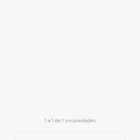
1
a
1
de
1
propiedades