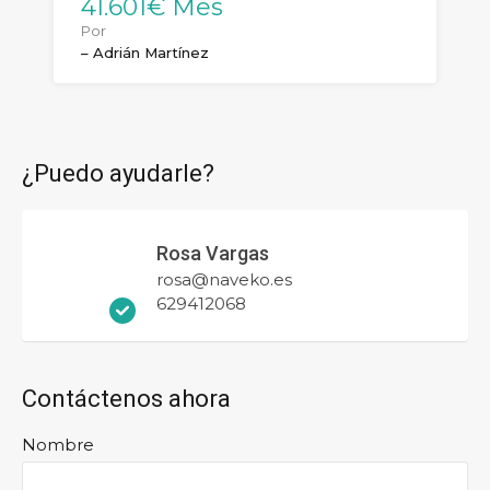
41.601€ Mes
Por
– Adrián Martínez
¿Puedo ayudarle?
Rosa Vargas
rosa@naveko.es
629412068
Contáctenos ahora
Nombre